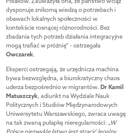
Polaków. Zauważyła ona, że państwo wciąż 
dysponuje znikomą wiedzą o potrzebach i 
obawach lokalnych społeczności w 
kontekście rosnącej różnorodności. Bez 
zbadania tych potrzeb działania integracyjne 
mogą trafiać w próżnię” - ostrzegała 
Owczarek
.
Eksperci ostrzegają, że urzędnicza machina 
bywa bezwzględna, a biurokratyczny chaos 
uderza bezpośrednio w migrantów. 
Dr Kamil 
Matuszczyk
, adiunkt na Wydziale Nauk 
Politycznych i Studiów Międzynarodowych 
Uniwersytetu Warszawskiego, zwraca uwagę 
na tak zwaną pułapkę nieregularności: 
„W 
Polsce niezwykle łatwo jest stracić legalny 