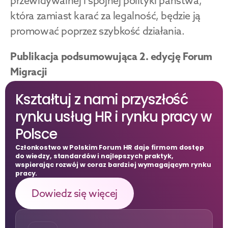
przewidywalnej i spójnej polityki państwa, 
która zamiast karać za legalność, będzie ją 
promować poprzez szybkość działania.
Publikacja podsumowująca 2. edycję Forum 
Migracji
Kształtuj z nami przyszłość 
rynku usług HR i rynku pracy w 
Pobierz
Polsce
Członkostwo w Polskim Forum HR daje firmom dostęp 
do wiedzy, standardów i najlepszych praktyk, 
wspierając rozwój w coraz bardziej wymagającym rynku 
pracy.
Dowiedz się więcej