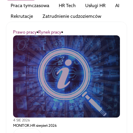
Praca tymczasowa
HR Tech
Usługi HR
AI
Rekrutacje
Zatrudnienie cudzoziemców
Prawo pracy
Rynek pracy
4 SIE 2026
MONITOR.HR sierpień 2026